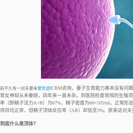
维
ICRM咨询，妻子生育能力基本没有问
前不久有一对夫妻来
爱优选
育女神却从未眷顾，四年来一直未孕。到医院检查常规的生殖项
率（即精子活力A+B）为67%，精子密度为60×105/ml，正
项目均正常，但精子顶体反应率（AR）却低至3%。原来这对
到底什么是顶体？