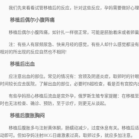
我们先来看看试管移植后的反应，针对这些反应，孕妈需要做好心理
移植后偶尔小腹阵痛
移植后偶尔小腹阵痛，如针扎一样很正常，可能是胚胎着床或者卵巢
注：有些人有尿频尿急、快来月经的感觉，有些人却什么感觉都没有
相对的所出现的反应自然也不相同!
移植后出血
应注意出血的部位。常见的情况有：宫颈及阴道炎症，取卵时的针眼
时间较长应去医院，了解出血的部位，必要时B超检查，看是否有宫腔内
有些孕妈担心移植后流血是宫外孕，俄罗斯生殖专家提醒：在移植至查
时也无法检查、确诊、预防，至于诊疗，则更无从谈起。
移植后腹胀胸闷
移植后腹胀多与注射黄体酮，肠蠕动减少，过度休息有关。移植后适当
动即可。但如孕妈注射HCG日雌激素过高，取卵过多，就应多加注意。