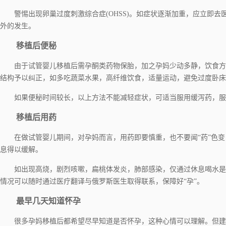
警惕出现卵巢过度刺激综合症(OHSS)。如症状逐渐加重，应立即去
外的发生。
移植后便秘
由于试管婴儿移植后需孕酮类药物保胎，加之孕妈少动多静，饮食方
结构予以纠正，如多吃蔬菜水果，高纤维饮食，适量运动，避免过度卧床
如果便秘时间较长，以上方法不能减轻症状，可适当服用缓泻药，服
移植后用药
在做试管婴儿期间，对孕妈而言，用药即要慎重，也不要闻“药”色变
息得以缓解。
如出现高烧，剧烈咳嗽，扁桃体发炎，肺部感染，仅通过休息喝水是“
情况可以随时通过医疗翻译与俄罗斯医生取得联系，保障好“孕”。
最早几天知道怀孕
很多孕妈移植后都希望尽早知道是否怀孕，这种心情可以理解。但建议不