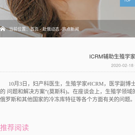
当前位置：
首页
-
赴俄动态
-热点新闻
ICRM辅助生殖学
2020-02-18 
10月3日，妇产科医生，生殖学家#ICRM，医学副博士Samoil
的 问题和解决方案”(莫斯科)。在座谈会上，生殖学领
俄罗斯和其他国家的冷冻库特征等各个方面有关的问题
推荐阅读